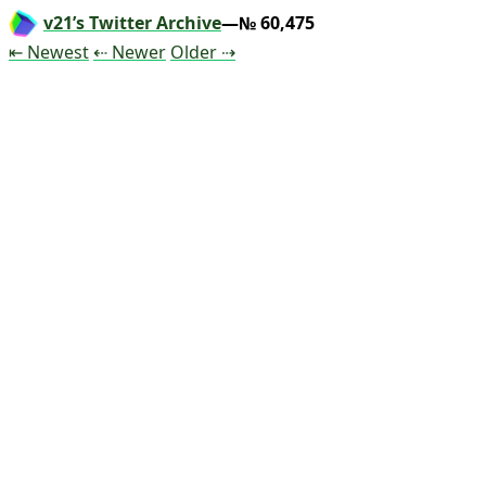
v21’s Twitter Archive
—№ 60,475
Tweet
Tweet
Tweet
⇤ Newest
⇠ Newer
Older
⇢