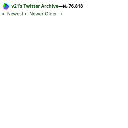
v21’s Twitter Archive
—№ 76,818
Tweet
Tweet
Tweet
⇤ Newest
⇠ Newer
Older
⇢