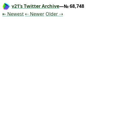
v21’s Twitter Archive
—№ 68,748
Tweet
Tweet
Tweet
⇤ Newest
⇠ Newer
Older
⇢