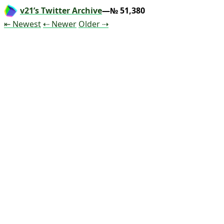
v21’s Twitter Archive
—№ 51,380
Tweet
Tweet
Tweet
⇤ Newest
⇠ Newer
Older
⇢