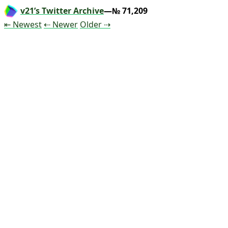
v21’s Twitter Archive
—№ 71,209
Tweet
Tweet
Tweet
⇤ Newest
⇠ Newer
Older
⇢