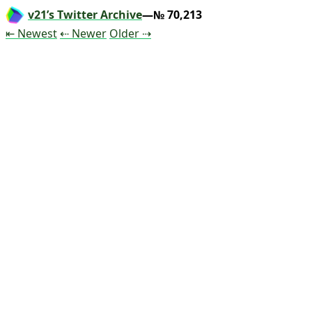
v21’s Twitter Archive
—№ 70,213
Tweet
Tweet
Tweet
⇤ Newest
⇠ Newer
Older
⇢