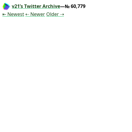
v21’s Twitter Archive
—№ 60,779
Tweet
Tweet
Tweet
⇤ Newest
⇠ Newer
Older
⇢