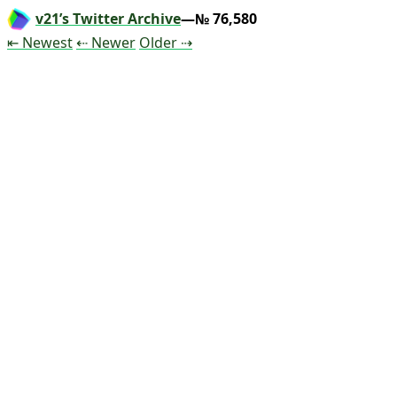
v21’s Twitter Archive
—№ 76,580
Tweet
Tweet
Tweet
⇤ Newest
⇠ Newer
Older
⇢