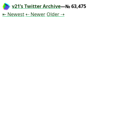
v21’s Twitter Archive
—№ 63,475
Tweet
Tweet
Tweet
⇤ Newest
⇠ Newer
Older
⇢