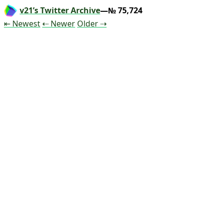
v21’s Twitter Archive
—№ 75,724
Tweet
Tweet
Tweet
⇤ Newest
⇠ Newer
Older
⇢